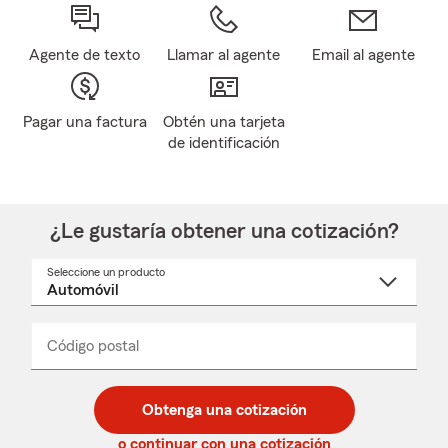
Agente de texto
Llamar al agente
Email al agente
Pagar una factura
Obtén una tarjeta
de identificación
¿Le gustaría obtener una cotización?
Seleccione un producto
Seleccione
un
nombre
de
producto
del
Código postal
Ingresa
Ingresa
_____
menú
un
un
desplegable
código
código
postal
postal
Obtenga una cotización
de
de
5
5
o continuar con una cotización