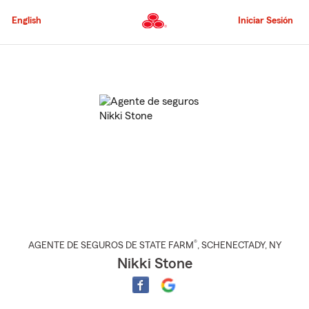
Pasar
al
English
Iniciar Sesión
contenido
principal
Comienzo
del
contenido
principal
®
AGENTE DE SEGUROS DE STATE FARM
,
SCHENECTADY
, NY
Nikki Stone